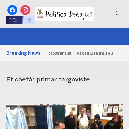
facebook
instagram
Breaking News
ele zile ale programului „Vacanță la muzeu”
2 ZILE AGO
Etichetă:
primar targoviste