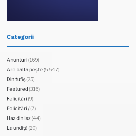
Categorii
Anunturi
(169)
Are balta pește
(5.547)
Din tufiș
(25)
Featured
(316)
Felicitări
(9)
Felicitări /
(7)
Haz din iaz
(44)
La undiță
(20)