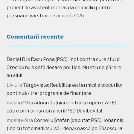
proiect de asistență socială la domiciliu pentru
persoane vârstnice
5 august 2026
Comentarii recente
Daniel R
la
Radu Popa (PSD), înot contra curentului:
Cred că nu există dosare politice. Nu știu ce părere
au alții!
Liviu
la
Târgoviște: Reabilitarea termică a blocurilor
continuă / trei programe de finanțare
moshu49
la
Adrian Țuțuianu intră la rupere: APEL
către primarii și consilierii PSD Dâmbovița!
moshu49
la
Corneliu Ștefan (deputat PSD): Iohannis
ține cu tot dinadinsul să-l depășească pe Băsescu la