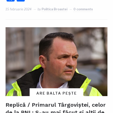
15 februarie 2024
by
Politica Broastei
0 comments
ARE BALTA PEȘTE
Replică / Primarul Târgoviștei, celor
de la PNL: S-au mai făcut și alții de