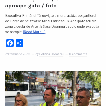
aproape gata / foto
Executivul Primăriei Târgoviște a mers, astăzi, pe șantierul
de lucrări de pe străzile Mihai Eminescu și Ana Ipătescu din
zona Liceului de Arte „Bălașa Doamna”, acolo unde execuția
se apropie
[Read More…]
Facebook
Partajează
28 februarie 2024
by
Politica Broastei
0 comments