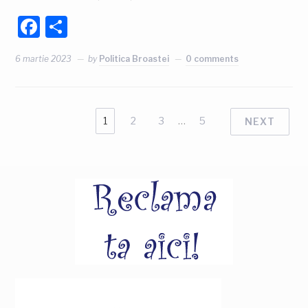
Facebook
Partajează
6 martie 2023
by
Politica Broastei
0 comments
1
2
3
…
5
NEXT