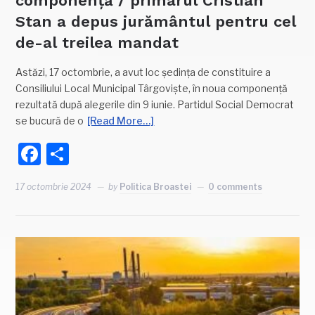
componență / primarul Cristian
Stan a depus jurământul pentru cel
de-al treilea mandat
Astăzi, 17 octombrie, a avut loc ședința de constituire a
Consiliului Local Municipal Târgoviște, în noua componență
rezultată după alegerile din 9 iunie. Partidul Social Democrat
se bucură de o
[Read More…]
Facebook
Partajează
17 octombrie 2024
by
Politica Broastei
0 comments