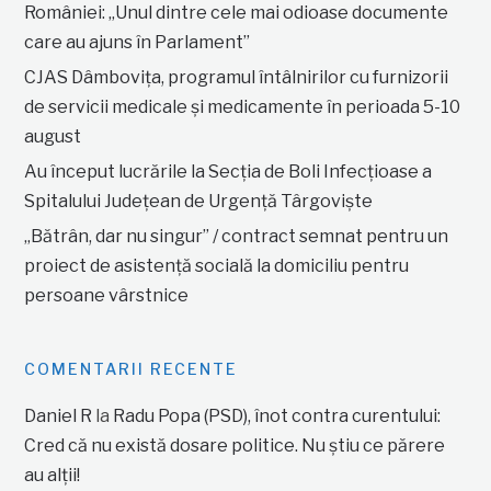
României: „Unul dintre cele mai odioase documente
care au ajuns în Parlament”
CJAS Dâmbovița, programul întâlnirilor cu furnizorii
de servicii medicale și medicamente în perioada 5-10
august
Au început lucrările la Secția de Boli Infecțioase a
Spitalului Județean de Urgență Târgoviște
„Bătrân, dar nu singur” / contract semnat pentru un
proiect de asistență socială la domiciliu pentru
persoane vârstnice
COMENTARII RECENTE
Daniel R
la
Radu Popa (PSD), înot contra curentului:
Cred că nu există dosare politice. Nu știu ce părere
au alții!