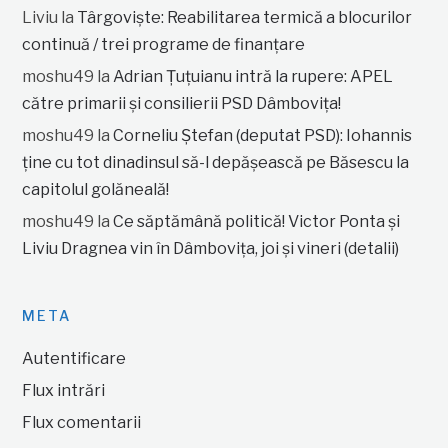
Liviu
la
Târgoviște: Reabilitarea termică a blocurilor
continuă / trei programe de finanțare
moshu49
la
Adrian Țuțuianu intră la rupere: APEL
către primarii și consilierii PSD Dâmbovița!
moshu49
la
Corneliu Ștefan (deputat PSD): Iohannis
ține cu tot dinadinsul să-l depășească pe Băsescu la
capitolul golăneală!
moshu49
la
Ce săptămână politică! Victor Ponta și
Liviu Dragnea vin în Dâmbovița, joi și vineri (detalii)
META
Autentificare
Flux intrări
Flux comentarii