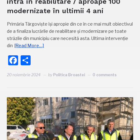
intră în reabilitare / aproape 100
modernizate în ultimii 4 ani
Primăria Târgoviște își apropie din ce în ce mai mult obiectivul
de a finaliza lucrările de reabilitare și modernizare pe toate
străzile din municipiu care necesită asta. Ultima intervenție
din
[Read More…]
Facebook
Partajează
20 noiembrie 2024
by
Politica Broastei
0 comments