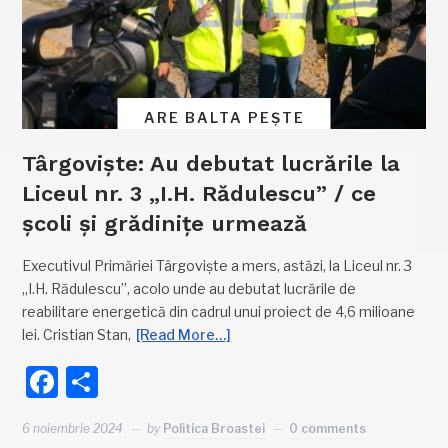
ARE BALTA PEȘTE
Târgoviște: Au debutat lucrările la
Liceul nr. 3 „I.H. Rădulescu” / ce
școli și grădinițe urmează
Executivul Primăriei Târgoviște a mers, astăzi, la Liceul nr. 3
„I.H. Rădulescu”, acolo unde au debutat lucrările de
reabilitare energetică din cadrul unui proiect de 4,6 milioane
lei. Cristian Stan,
[Read More…]
Facebook
Partajează
6 noiembrie 2024
by
Politica Broastei
0 comments