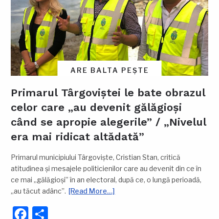
ARE BALTA PEȘTE
Primarul Târgoviștei le bate obrazul
celor care „au devenit gălăgioși
când se apropie alegerile” / „Nivelul
era mai ridicat altădată”
Primarul municipiului Târgoviște, Cristian Stan, critică
atitudinea și mesajele politicienilor care au devenit din ce în
ce mai „gălăgioși” în an electoral, după ce, o lungă perioadă,
„au tăcut adânc”.
[Read More…]
Facebook
Partajează