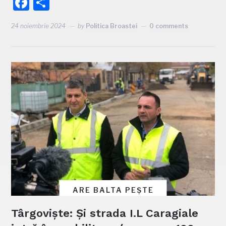
Facebook
Partajează
24 noiembrie 2024
by
Politica Broastei
0 comments
ARE BALTA PEȘTE
Târgoviște: Și strada I.L Caragiale