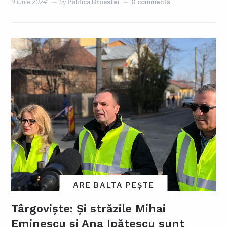
9 iunie 2024
by
Politica Broastei
0 comments
ARE BALTA PEȘTE
Târgoviște: Și străzile Mihai
Eminescu și Ana Ipătescu sunt