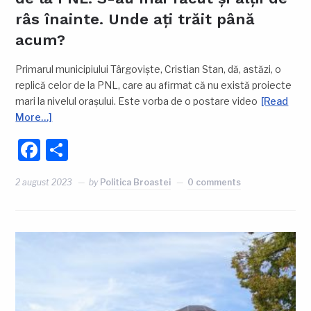
râs înainte. Unde ați trăit până
acum?
Primarul municipiului Târgoviște, Cristian Stan, dă, astăzi, o
replică celor de la PNL, care au afirmat că nu există proiecte
mari la nivelul orașului. Este vorba de o postare video
[Read
More…]
Facebook
Partajează
2 august 2023
by
Politica Broastei
0 comments