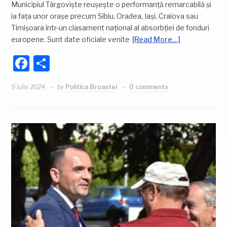
Municipiul Târgoviște reușește o performanță remarcabilă și
ia fața unor orașe precum Sibiu, Oradea, Iași, Craiova sau
Timișoara într-un clasament național al absorbției de fonduri
europene. Sunt date oficiale venite
[Read More…]
Facebook
Partajează
9 iulie 2024
by
Politica Broastei
0 comments