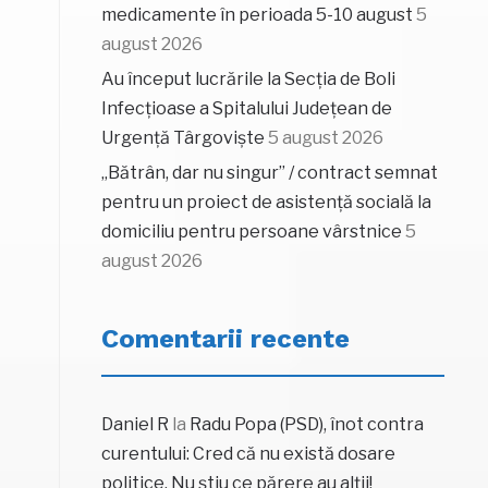
medicamente în perioada 5-10 august
5
e
august 2026
Au început lucrările la Secția de Boli
Infecțioase a Spitalului Județean de
Urgență Târgoviște
5 august 2026
„Bătrân, dar nu singur” / contract semnat
pentru un proiect de asistență socială la
domiciliu pentru persoane vârstnice
5
august 2026
Comentarii recente
Daniel R
la
Radu Popa (PSD), înot contra
curentului: Cred că nu există dosare
politice. Nu știu ce părere au alții!