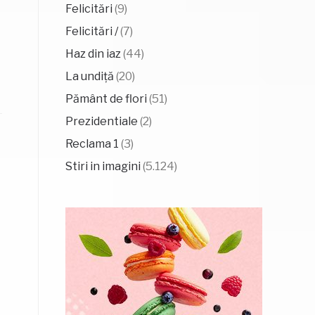
Felicitări
(9)
Felicitări /
(7)
Haz din iaz
(44)
La undiță
(20)
Pământ de flori
(51)
Prezidentiale
(2)
Reclama 1
(3)
Stiri in imagini
(5.124)