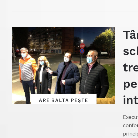
Tâ
sc
tr
pe
in
ARE BALTA PEȘTE
Execut
confer
princi