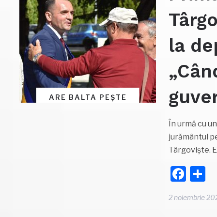
Târgo
la de
„Când
guve
ARE BALTA PEȘTE
În urmă cu un
jurământul pe
Târgoviște. Ed
Fac
P
2 noiembrie 20