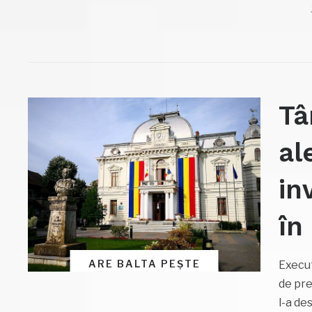
Tâ
al
in
în
ARE BALTA PEȘTE
Execut
de pre
l-a des