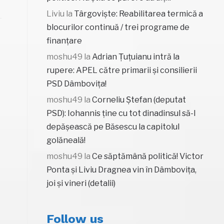
Liviu
la
Târgoviște: Reabilitarea termică a
blocurilor continuă / trei programe de
finanțare
moshu49
la
Adrian Țuțuianu intră la
rupere: APEL către primarii și consilierii
PSD Dâmbovița!
moshu49
la
Corneliu Ștefan (deputat
PSD): Iohannis ține cu tot dinadinsul să-l
depășească pe Băsescu la capitolul
golăneală!
moshu49
la
Ce săptămână politică! Victor
Ponta și Liviu Dragnea vin în Dâmbovița,
joi și vineri (detalii)
Follow us