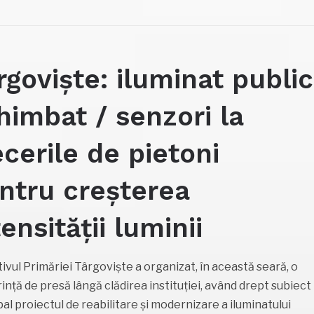
rgoviște: iluminat public
himbat / senzori la
ecerile de pietoni
ntru creșterea
tensității luminii
ivul Primăriei Târgoviște a organizat, în această seară, o
ință de presă lângă clădirea instituției, având drept subiect
pal proiectul de reabilitare și modernizare a iluminatului