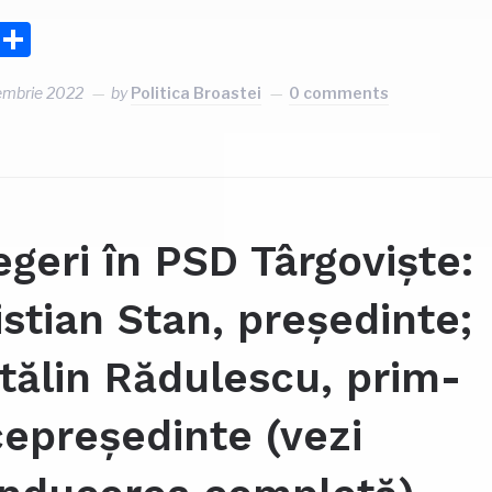
Facebook
Partajează
embrie 2022
by
Politica Broastei
0 comments
egeri în PSD Târgoviște:
istian Stan, președinte;
tălin Rădulescu, prim-
cepreședinte (vezi