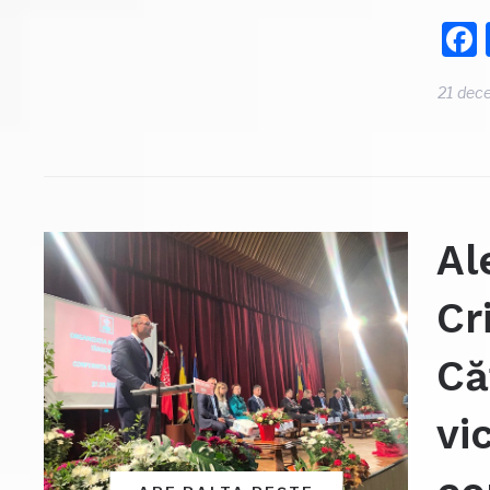
21 dec
Al
Cr
Că
vi