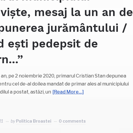
viște, mesaj la un an d
punerea jurământului /
 ești pedepsit de
rn…”
 an, pe 2 noiembrie 2020, primarul Cristian Stan depunea
ntru cel de-al doilea mandat de primar ales al municipiului
ilul a postat, astăzi, un
[Read More…]
ebook
artajează
21
by
Politica Broastei
0 comments