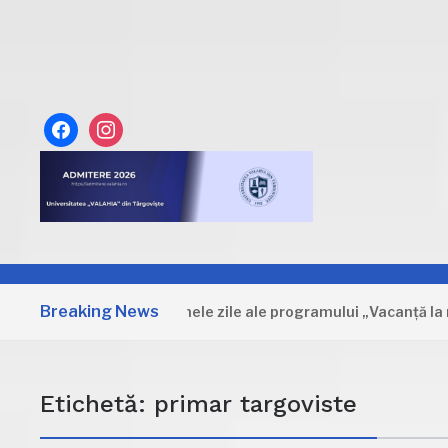
facebook
instagram
Breaking News
Dâmbovița: Primele zile ale programului „Vacanță la muzeu”
Etichetă:
primar targoviste