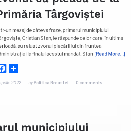
Primăria Târgoviștei
ntr-un mesaj de câteva fraze, primarul municipiului
ârgoviște, Cristian Stan, le răspunde celor care, în ultima
erioadă, au reluat zvonul plecării lui din fruntea
dministrației la finalul acestui mandat. Stan
[Read More…]
Facebook
Partajează
aprilie 2022
by
Politica Broastei
0 comments
rul municipiului