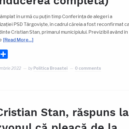
nducerea completă)
tâmplat în urmă cu puțin timp Conferința de alegeri a
zației PSD Târgoviște, în cadrul căreia a fost reconfirmat c
inte Cristian Stan, primarul municipiului. Previzibil având în
e
[Read More…]
Facebook
Partajează
ombrie 2022
by
Politica Broastei
0 comments
Cristian Stan, răspuns la
zvonul că pleacă de la