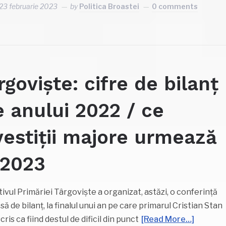
23 februarie 2023
by
Politica Broastei
0 comments
rgoviște: cifre de bilanț
e anului 2022 / ce
vestiții majore urmează
 2023
ivul Primăriei Târgoviște a organizat, astăzi, o conferință
să de bilanț, la finalul unui an pe care primarul Cristian Stan
cris ca fiind destul de dificil din punct
[Read More…]