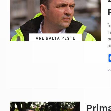
Î
T
ARE BALTA PEȘTE
p
a
2 
Prima