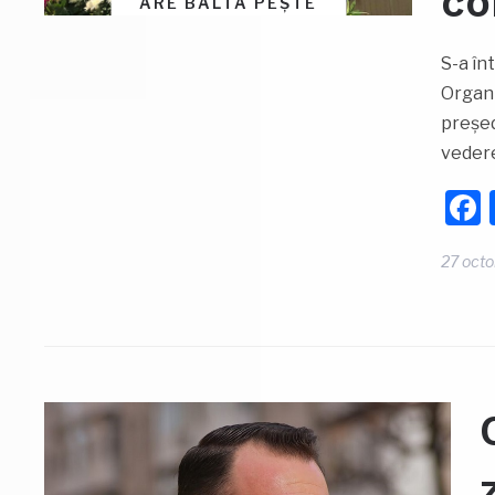
co
ARE BALTA PEȘTE
S-a în
Organi
președ
veder
27 oct