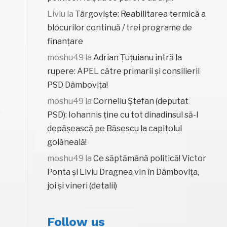
Liviu
la
Târgoviște: Reabilitarea termică a
blocurilor continuă / trei programe de
finanțare
moshu49
la
Adrian Țuțuianu intră la
rupere: APEL către primarii și consilierii
PSD Dâmbovița!
moshu49
la
Corneliu Ștefan (deputat
PSD): Iohannis ține cu tot dinadinsul să-l
depășească pe Băsescu la capitolul
golăneală!
moshu49
la
Ce săptămână politică! Victor
Ponta și Liviu Dragnea vin în Dâmbovița,
joi și vineri (detalii)
Follow us