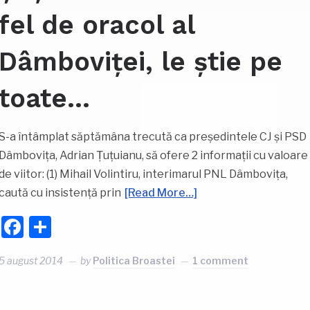
fel de oracol al
Dâmboviței, le știe pe
toate…
S-a întâmplat săptămâna trecută ca președintele CJ și PSD
Dâmbovița, Adrian Țuțuianu, să ofere 2 informații cu valoare
de viitor: (1) Mihail Volintiru, interimarul PNL Dâmbovița,
caută cu insistență prin
[Read More…]
Facebook
Partajează
5 august 2014
by
Politica Broastei
1 comment