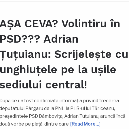
AȘA CEVA? Volintiru în
PSD??? Adrian
Țuțuianu: Scrijelește cu
unghiuțele pe la ușile
sediului central!
După ce i-a fost confirmată informația privind trecerea
deputatului Pârgaru de la PNL la PLR-ul lui Tăriceanu,
președintele PSD Dâmbovița, Adrian Țuțuianu, aruncă încă
două vorbe pe piață, dintre care
[Read More…]