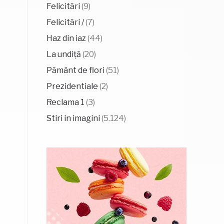
Felicitări
(9)
Felicitări /
(7)
Haz din iaz
(44)
La undiță
(20)
Pământ de flori
(51)
Prezidentiale
(2)
Reclama 1
(3)
Stiri in imagini
(5.124)