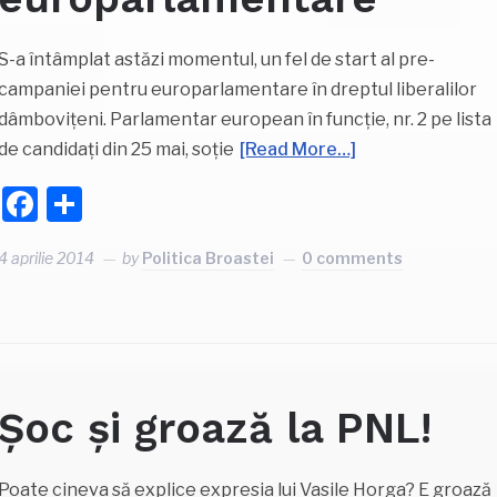
S-a întâmplat astăzi momentul, un fel de start al pre-
campaniei pentru europarlamentare în dreptul liberalilor
dâmbovițeni. Parlamentar european în funcție, nr. 2 pe lista
de candidați din 25 mai, soție
[Read More…]
Facebook
Partajează
4 aprilie 2014
by
Politica Broastei
0 comments
Șoc și groază la PNL!
Poate cineva să explice expresia lui Vasile Horga? E groază