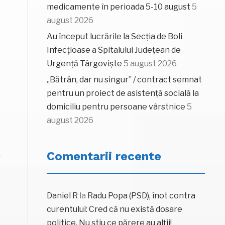
medicamente în perioada 5-10 august
5
august 2026
Au început lucrările la Secția de Boli
Infecțioase a Spitalului Județean de
Urgență Târgoviște
5 august 2026
„Bătrân, dar nu singur” / contract semnat
pentru un proiect de asistență socială la
domiciliu pentru persoane vârstnice
5
august 2026
Comentarii recente
Daniel R
la
Radu Popa (PSD), înot contra
curentului: Cred că nu există dosare
politice. Nu știu ce părere au alții!