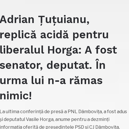
Adrian Țuțuianu,
replică acidă pentru
liberalul Horga: A fost
senator, deputat. În
urma lui n-a rămas
nimic!
La ultima conferință de presă a PNL Dâmbovița, a fost adus
și deputatul Vasile Horga, anume pentru a dezminți
informația oferită de președintele PSD și CJ Dâmbovița,