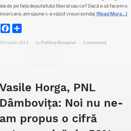
aia de pe fața deputatului liberal sau ce? Dacă e să facem o
încercare, am spune c-a văzut vreun sondaj
[Read More…]
Facebook
Partajează
29 martie 2014
by
Politica Broastei
1 comment
Vasile Horga, PNL
Dâmbovița: Noi nu ne-
am propus o cifră