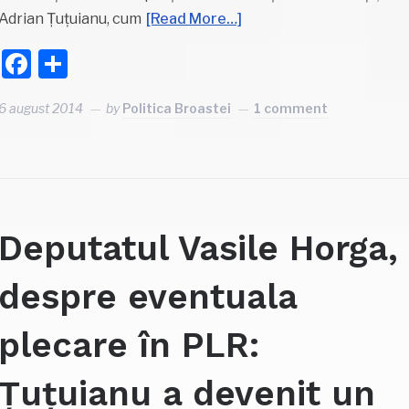
Adrian Țuțuianu, cum
[Read More…]
Facebook
Partajează
6 august 2014
by
Politica Broastei
1 comment
Deputatul Vasile Horga,
despre eventuala
plecare în PLR:
Țuțuianu a devenit un