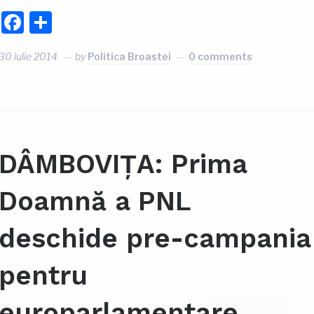
Facebook
Partajează
30 iulie 2014
by
Politica Broastei
0 comments
DÂMBOVIȚA: Prima
Doamnă a PNL
deschide pre-campania
pentru
europarlamentare