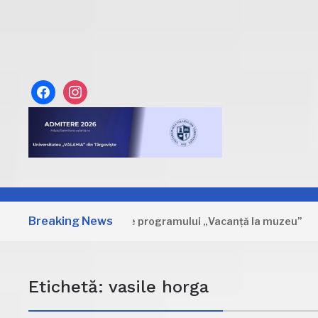
facebook
instagram
Breaking News
a: Primele zile ale programului „Vacanță la muzeu”
21 D
Etichetă:
vasile horga