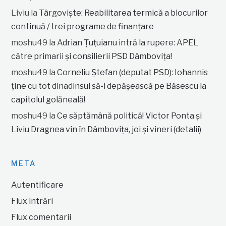
Liviu
la
Târgoviște: Reabilitarea termică a blocurilor
continuă / trei programe de finanțare
moshu49
la
Adrian Țuțuianu intră la rupere: APEL
către primarii și consilierii PSD Dâmbovița!
moshu49
la
Corneliu Ștefan (deputat PSD): Iohannis
ține cu tot dinadinsul să-l depășească pe Băsescu la
capitolul golăneală!
moshu49
la
Ce săptămână politică! Victor Ponta și
Liviu Dragnea vin în Dâmbovița, joi și vineri (detalii)
META
Autentificare
Flux intrări
Flux comentarii