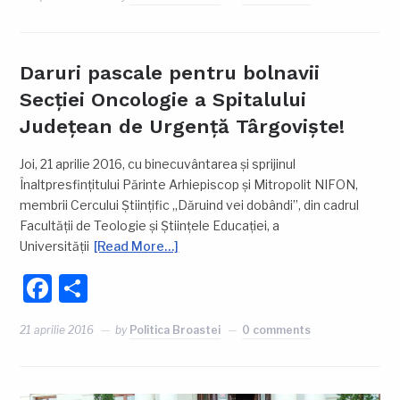
Daruri pascale pentru bolnavii
Secției Oncologie a Spitalului
Județean de Urgență Târgoviște!
Joi, 21 aprilie 2016, cu binecuvântarea și sprijinul
Înaltpresfințitului Părinte Arhiepiscop și Mitropolit NIFON,
membrii Cercului Științific „Dăruind vei dobândi”, din cadrul
Facultății de Teologie și Științele Educației, a
Universității
[Read More…]
Facebook
Partajează
21 aprilie 2016
by
Politica Broastei
0 comments