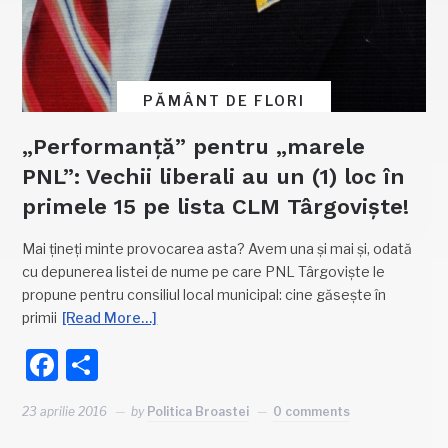
PĂMÂNT DE FLORI
„Performanță” pentru „marele
PNL”: Vechii liberali au un (1) loc în
primele 15 pe lista CLM Târgoviște!
Mai țineți minte provocarea asta? Avem una și mai și, odată
cu depunerea listei de nume pe care PNL Târgoviște le
propune pentru consiliul local municipal: cine găsește în
primii
[Read More…]
Facebook
Partajează
23 aprilie 2016
by
Politica Broastei
0 comments