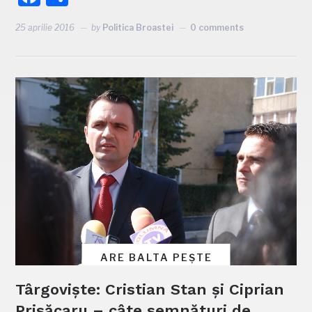
25 aprilie 2016
by
Politica Broastei
0 comments
ARE BALTA PEȘTE
Târgoviște: Cristian Stan și Ciprian
Prisăcaru – câte semnături de