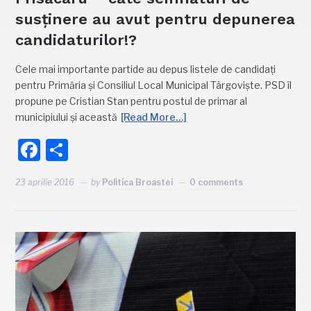
susținere au avut pentru depunerea
candidaturilor!?
Cele mai importante partide au depus listele de candidați
pentru Primăria și Consiliul Local Municipal Târgoviște. PSD îl
propune pe Cristian Stan pentru postul de primar al
municipiului și această
[Read More…]
Facebook
Partajează
23 aprilie 2016
by
Politica Broastei
0 comments