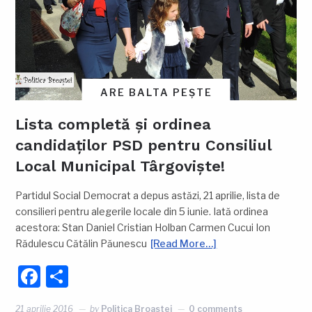
ARE BALTA PEȘTE
Lista completă și ordinea
candidaților PSD pentru Consiliul
Local Municipal Târgoviște!
Partidul Social Democrat a depus astăzi, 21 aprilie, lista de
consilieri pentru alegerile locale din 5 iunie. Iată ordinea
acestora: Stan Daniel Cristian Holban Carmen Cucui Ion
Rădulescu Cătălin Păunescu
[Read More…]
Facebook
Partajează
21 aprilie 2016
by
Politica Broastei
0 comments