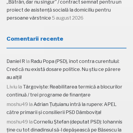
„Bătrân, dar nu singur” / contract semnat pentru un
proiect de asistență socială la domiciliu pentru
persoane vârstnice
5 august 2026
Comentarii recente
Daniel R
la
Radu Popa (PSD), înot contra curentului:
Cred că nu există dosare politice. Nu știu ce părere
au alții!
Liviu
la
Târgoviște: Reabilitarea termică a blocurilor
continuă / trei programe de finanțare
moshu49
la
Adrian Țuțuianu intră la rupere: APEL
către primarii și consilierii PSD Dâmbovița!
moshu49
la
Corneliu Ștefan (deputat PSD): Iohannis
ține cu tot dinadinsul să-l depășească pe Băsescu la