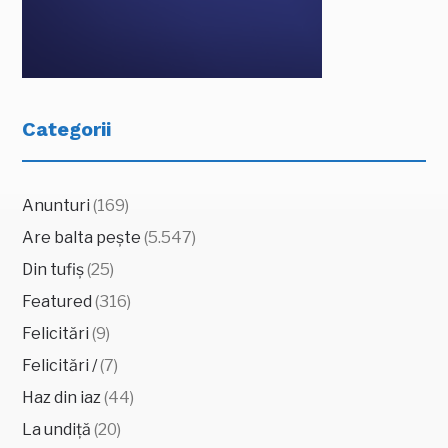
Categorii
Anunturi
(169)
Are balta pește
(5.547)
Din tufiș
(25)
Featured
(316)
Felicitări
(9)
Felicitări /
(7)
Haz din iaz
(44)
La undiță
(20)