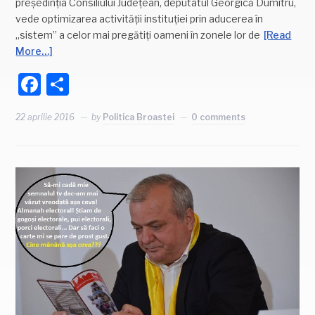
președinția Consiliului Județean, deputatul Georgică Dumitru,
vede optimizarea activității instituției prin aducerea în
„sistem” a celor mai pregătiți oameni în zonele lor de
[Read
More…]
Facebook
Partajează
22 aprilie 2016
by
Politica Broastei
0 comments