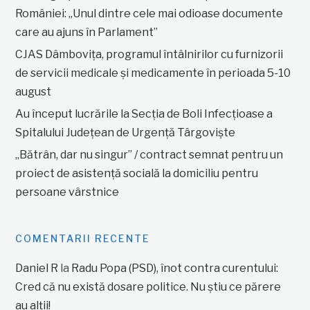
României: „Unul dintre cele mai odioase documente
care au ajuns în Parlament”
CJAS Dâmbovița, programul întâlnirilor cu furnizorii
de servicii medicale și medicamente în perioada 5-10
august
Au început lucrările la Secția de Boli Infecțioase a
Spitalului Județean de Urgență Târgoviște
„Bătrân, dar nu singur” / contract semnat pentru un
proiect de asistență socială la domiciliu pentru
persoane vârstnice
COMENTARII RECENTE
Daniel R
la
Radu Popa (PSD), înot contra curentului:
Cred că nu există dosare politice. Nu știu ce părere
au alții!