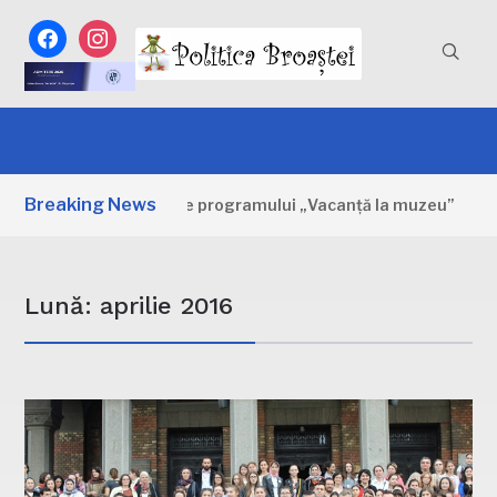
facebook
instagram
Breaking News
Primele zile ale programului „Vacanță la muzeu”
4 ZILE 
Lună:
aprilie 2016