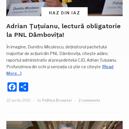
HAZ DIN IAZ
Adrian Țuțuianu, lectură obligatorie
la PNL Dâmbovița!
În imagine, Dumitru Miculescu, deținătorul pachetului
majoritar de acțiuni din PNL Dâmbovița, citește adânc
raportul administrativ al președintelui CJD, Adrian Țuțuianu.
Profunzimea din ochi și senzația că știe ce citește
[Read
More…]
Facebook
Partajează
22 aprilie 2016
by
Politica Broastei
2 comments