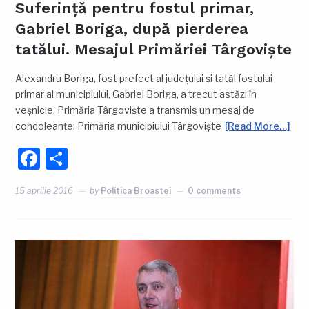
Suferință pentru fostul primar,
Gabriel Boriga, după pierderea
tatălui. Mesajul Primăriei Târgoviște
Alexandru Boriga, fost prefect al județului și tatăl fostului
primar al municipiului, Gabriel Boriga, a trecut astăzi în
veșnicie. Primăria Târgoviște a transmis un mesaj de
condoleanțe: Primăria municipiului Târgoviște
[Read More…]
Facebook
Partajează
15 aprilie 2016
by
Politica Broastei
0 comments