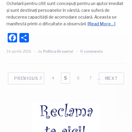
Ochelarii pentru citit sunt concepuți pentru un ajutor imediat
și sunt destinați persoanelor în vârstă, care suferă de
reducerea capacității de acomodare oculară. Aceasta se
manifestă printr-o dificultate a observării
[Read More…]
Facebook
Partajează
14 aprilie 2016
by
Politica Broastei
0 comments
1
…
3
4
5
6
7
…
9
PREVIOUS
NEXT