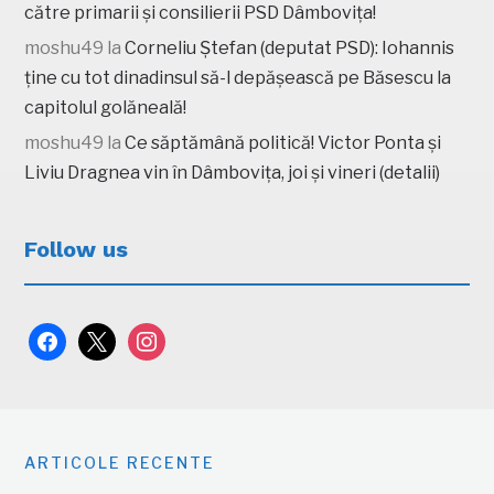
către primarii și consilierii PSD Dâmbovița!
moshu49
la
Corneliu Ștefan (deputat PSD): Iohannis
ține cu tot dinadinsul să-l depășească pe Băsescu la
capitolul golăneală!
moshu49
la
Ce săptămână politică! Victor Ponta și
Liviu Dragnea vin în Dâmbovița, joi și vineri (detalii)
Follow us
facebook
x
instagram
ARTICOLE RECENTE