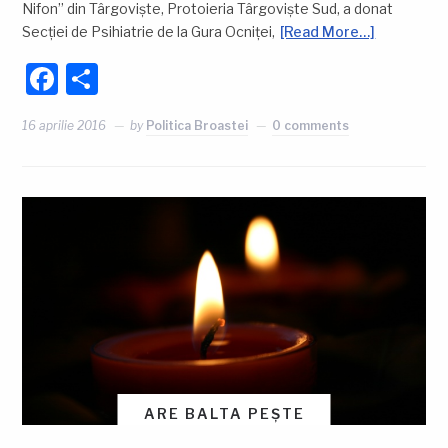
Nifon” din Târgovişte, Protoieria Târgovişte Sud, a donat
Secţiei de Psihiatrie de la Gura Ocniţei,
[Read More…]
Facebook
Partajează
16 aprilie 2016
by
Politica Broastei
0 comments
ARE BALTA PEȘTE