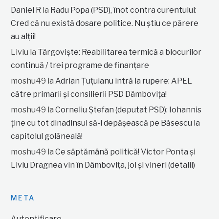
Daniel R
la
Radu Popa (PSD), înot contra curentului:
Cred că nu există dosare politice. Nu știu ce părere
au alții!
Liviu
la
Târgoviște: Reabilitarea termică a blocurilor
continuă / trei programe de finanțare
moshu49
la
Adrian Țuțuianu intră la rupere: APEL
către primarii și consilierii PSD Dâmbovița!
moshu49
la
Corneliu Ștefan (deputat PSD): Iohannis
ține cu tot dinadinsul să-l depășească pe Băsescu la
capitolul golăneală!
moshu49
la
Ce săptămână politică! Victor Ponta și
Liviu Dragnea vin în Dâmbovița, joi și vineri (detalii)
META
Autentificare