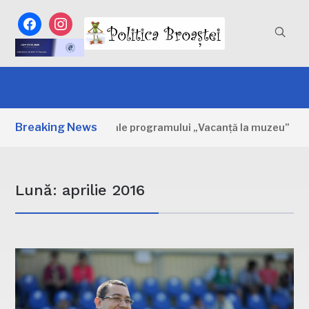
facebook
instagram
Breaking News
 Primele zile ale programului „Vacanță la muzeu”
4 ZILE
Lună:
aprilie 2016