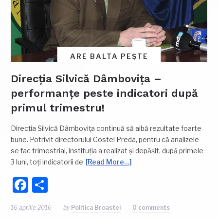
ARE BALTA PEȘTE
Direcția Silvică Dâmbovița –
performanțe peste indicatori după
primul trimestru!
Direcția Silvică Dâmbovița continuă să aibă rezultate foarte
bune. Potrivit directorului Costel Preda, pentru că analizele
se fac trimestrial, instituția a realizat și depășit, după primele
3 luni, toți indicatorii de
[Read More…]
Facebook
Partajează
16 aprilie 2016
by
Politica Broastei
0 comments