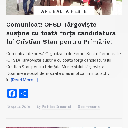
ARE BALTA PEȘTE
Comunicat: OFSD Târgoviște
susține cu toată forța candidatura
lui Cristian Stan pentru Primărie!
Comunicat de presă Organizația de Femei Social Democrate
(OFSD) Târgoviște susține cu toată forța candidatura lui
Cristian Stan pentru Primăria Municipiului Târgoviște!
Doamnele social-democrate s-au implicat în mod activ
în
[Read More…]
Facebook
Partajează
18 aprilie 2016
by
Politica Broastei
0 comments