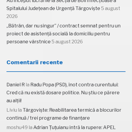
Au început lucrările la Secția de Boli Infecțioase a
Spitalului Județean de Urgență Târgoviște
5 august
2026
„Bătrân, dar nu singur” / contract semnat pentru un
proiect de asistență socială la domiciliu pentru
persoane vârstnice
5 august 2026
Comentarii recente
Daniel R
la
Radu Popa (PSD), înot contra curentului:
Cred că nu există dosare politice. Nu știu ce părere
au alții!
Liviu
la
Târgoviște: Reabilitarea termică a blocurilor
continuă / trei programe de finanțare
moshu49
la
Adrian Țuțuianu intră la rupere: APEL