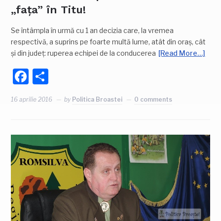
„fața” în Titu!
Se întâmpla în urmă cu 1 an decizia care, la vremea
respectivă, a suprins pe foarte multă lume, atât din oraș, cât
și din județ: ruperea echipei de la conducerea
[Read More…]
Facebook
Partajează
16 aprilie 2016
by
Politica Broastei
0 comments