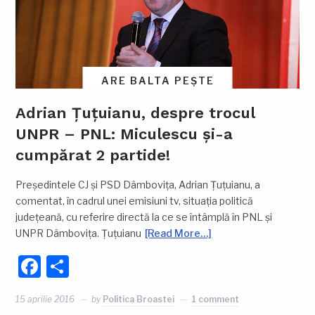
ARE BALTA PEȘTE
Adrian Țuțuianu, despre trocul
UNPR – PNL: Miculescu și-a
cumpărat 2 partide!
Președintele CJ și PSD Dâmbovița, Adrian Țuțuianu, a
comentat, în cadrul unei emisiuni tv, situația politică
județeană, cu referire directă la ce se întâmplă în PNL și
UNPR Dâmbovița. Țuțuianu
[Read More…]
Facebook
Partajează
15 aprilie 2016
by
Politica Broastei
1 comment