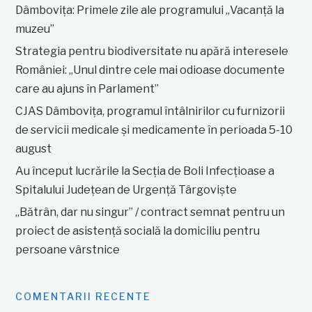
Dâmbovița: Primele zile ale programului „Vacanță la
muzeu”
Strategia pentru biodiversitate nu apără interesele
României: „Unul dintre cele mai odioase documente
care au ajuns în Parlament”
CJAS Dâmbovița, programul întâlnirilor cu furnizorii
de servicii medicale și medicamente în perioada 5-10
august
Au început lucrările la Secția de Boli Infecțioase a
Spitalului Județean de Urgență Târgoviște
„Bătrân, dar nu singur” / contract semnat pentru un
proiect de asistență socială la domiciliu pentru
persoane vârstnice
COMENTARII RECENTE