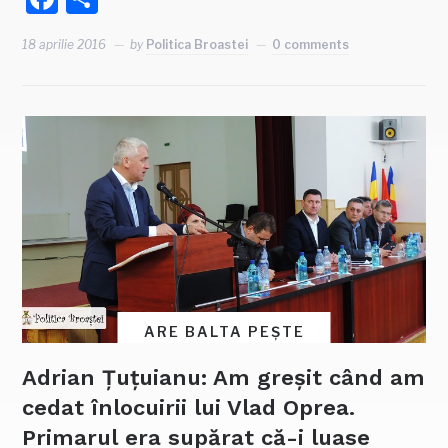
18 aprilie 2016
by
Politica Broastei
0 comments
ARE BALTA PEȘTE
Adrian Țuțuianu: Am greșit când am
cedat înlocuirii lui Vlad Oprea.
Primarul era supărat că-i luase