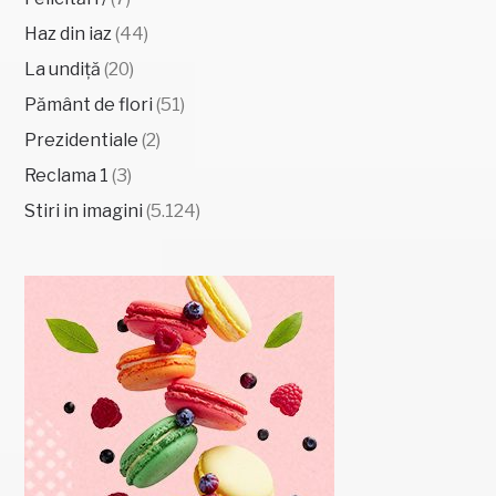
Haz din iaz
(44)
La undiță
(20)
Pământ de flori
(51)
Prezidentiale
(2)
Reclama 1
(3)
Stiri in imagini
(5.124)