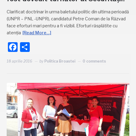
Clarificat doctrinar în urma baletului politic din ultima perioadă
(UNPR – PNL -UNPR), candidatul Petre Coman de la Răzvad
face eforturi mari pentru a fi vizibil. Eforturi răsplătite cu
atenția
[Read More…]
Facebook
Partajează
18 aprilie 2016
by
Politica Broastei
0 comments