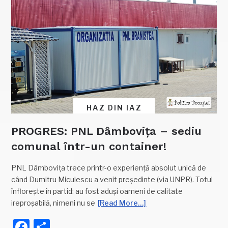
HAZ DIN IAZ
PROGRES: PNL Dâmbovița – sediu
comunal într-un container!
PNL Dâmbovița trece printr-o experiență absolut unică de
când Dumitru Miculescu a venit președinte (via UNPR). Totul
înflorește în partid: au fost aduși oameni de calitate
ireproșabilă, nimeni nu se
[Read More…]
Facebook
Partajează