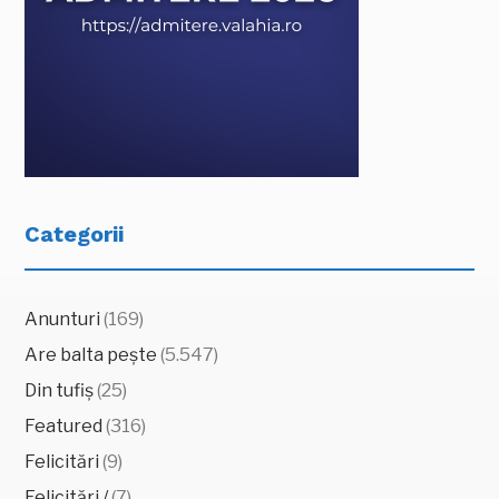
Categorii
Anunturi
(169)
Are balta pește
(5.547)
Din tufiș
(25)
Featured
(316)
Felicitări
(9)
Felicitări /
(7)