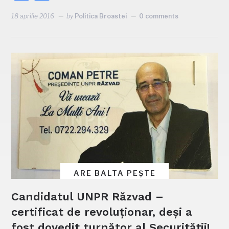
18 aprilie 2016
by
Politica Broastei
0 comments
ARE BALTA PEȘTE
Candidatul UNPR Răzvad –
certificat de revoluționar, deși a
fost dovedit turnător al Securității!