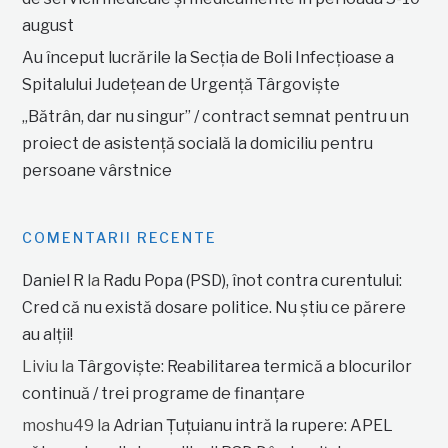
august
Au început lucrările la Secția de Boli Infecțioase a
Spitalului Județean de Urgență Târgoviște
„Bătrân, dar nu singur” / contract semnat pentru un
proiect de asistență socială la domiciliu pentru
persoane vârstnice
COMENTARII RECENTE
Daniel R
la
Radu Popa (PSD), înot contra curentului:
Cred că nu există dosare politice. Nu știu ce părere
au alții!
Liviu
la
Târgoviște: Reabilitarea termică a blocurilor
continuă / trei programe de finanțare
moshu49
la
Adrian Țuțuianu intră la rupere: APEL