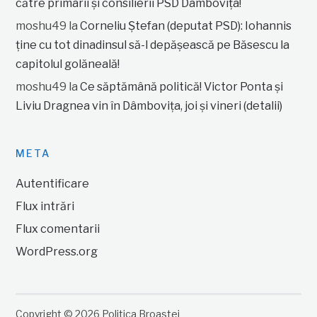
către primarii și consilierii PSD Dâmbovița!
moshu49
la
Corneliu Ștefan (deputat PSD): Iohannis
ține cu tot dinadinsul să-l depășească pe Băsescu la
capitolul golăneală!
moshu49
la
Ce săptămână politică! Victor Ponta și
Liviu Dragnea vin în Dâmbovița, joi și vineri (detalii)
META
Autentificare
Flux intrări
Flux comentarii
WordPress.org
Copyright © 2026 Politica Broastei