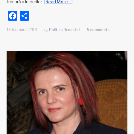
turnură a lucrurilor.
[Read More…]
Facebook
Partajează
15 februarie 2014
by
Politica Broastei
5 comments