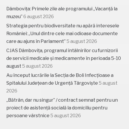
Dâmbovița: Primele zile ale programului „Vacanță la
muzeu”
6 august 2026
Strategia pentru biodiversitate nu apără interesele
României: „Unul dintre cele mai odioase documente
care au ajuns în Parlament”
5 august 2026
CJAS Dâmbovița, programul întâlnirilor cu furnizorii
de servicii medicale și medicamente în perioada 5-10
august
5 august 2026
Au început lucrările la Secția de Boli Infecțioase a
Spitalului Județean de Urgență Târgoviște
5 august
2026
„Bătrân, dar nu singur” / contract semnat pentru un
proiect de asistență socială la domiciliu pentru
persoane vârstnice
5 august 2026