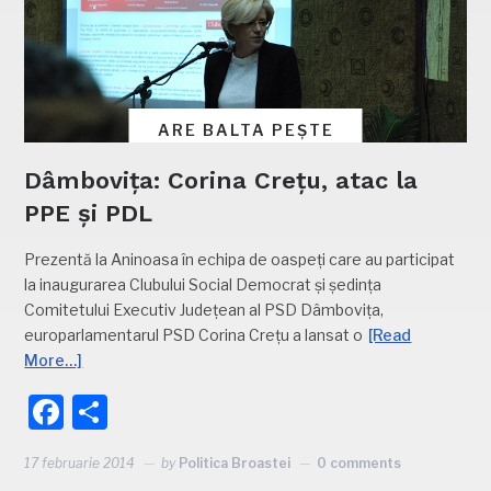
ARE BALTA PEȘTE
Dâmbovița: Corina Crețu, atac la
PPE și PDL
Prezentă la Aninoasa în echipa de oaspeți care au participat
la inaugurarea Clubului Social Democrat și ședința
Comitetului Executiv Județean al PSD Dâmbovița,
europarlamentarul PSD Corina Crețu a lansat o
[Read
More…]
Facebook
Partajează
17 februarie 2014
by
Politica Broastei
0 comments