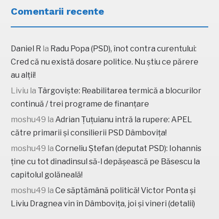
Comentarii recente
Daniel R
la
Radu Popa (PSD), înot contra curentului:
Cred că nu există dosare politice. Nu știu ce părere
au alții!
Liviu
la
Târgoviște: Reabilitarea termică a blocurilor
continuă / trei programe de finanțare
moshu49
la
Adrian Țuțuianu intră la rupere: APEL
către primarii și consilierii PSD Dâmbovița!
moshu49
la
Corneliu Ștefan (deputat PSD): Iohannis
ține cu tot dinadinsul să-l depășească pe Băsescu la
capitolul golăneală!
moshu49
la
Ce săptămână politică! Victor Ponta și
Liviu Dragnea vin în Dâmbovița, joi și vineri (detalii)