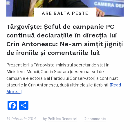
ARE BALTA PEȘTE
Târgoviște: Șeful de campanie PC
continuă declarațiile în direcția lui
Crin Antonescu: Ne-am simțit jigniți
de ironiile și comentariile lui!
Prezent ieri la Târgoviște, ministrul secretar de stat în
Ministerul Muncii, Codrin Scutaru (desemnat șef de
campanie electorală al Partidului Conservator) a continuat
atacurile la Crin Antonescu, după ultimele zile fierbinți
[Read
More…]
Facebook
Partajează
14 februarie 2014
by
Politica Broastei
2 comments