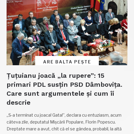
ARE BALTA PEȘTE
Țuțuianu joacă „la rupere”: 15
primari PDL susțin PSD Dâmbovița.
Care sunt argumentele și cum îi
descrie
„S-a terminat cu joaca! Gata!”, declara cu entuziasm, acum
câteva zile, deputatul Mișcării Populare, Florin Popescu.
Dreptate mare a avut, chit că el se gândea, probabil, la altă