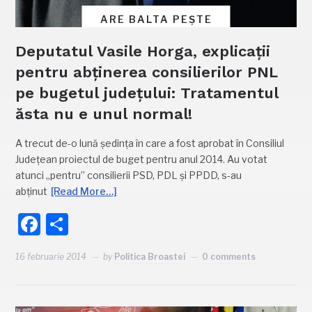
ARE BALTA PEȘTE
Deputatul Vasile Horga, explicații
pentru abținerea consilierilor PNL
pe bugetul județului: Tratamentul
ăsta nu e unul normal!
A trecut de-o lună ședința în care a fost aprobat în Consiliul
Județean proiectul de buget pentru anul 2014. Au votat
atunci „pentru” consilierii PSD, PDL și PPDD, s-au
abținut
[Read More…]
Facebook
Partajează
16 februarie 2014
by
Politica Broastei
0 comments