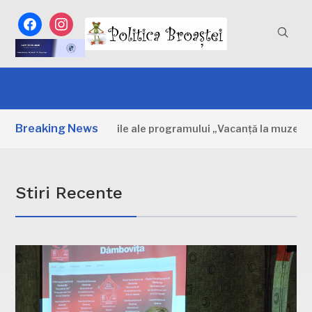
facebook
instagram
Breaking News
a: Primele zile ale programului „Vacanță la muzeu”
2 Z
Stiri Recente