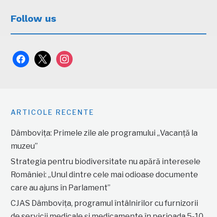
Follow us
facebook
x
instagram
ARTICOLE RECENTE
Dâmbovița: Primele zile ale programului „Vacanță la
muzeu”
Strategia pentru biodiversitate nu apără interesele
României: „Unul dintre cele mai odioase documente
care au ajuns în Parlament”
CJAS Dâmbovița, programul întâlnirilor cu furnizorii
de servicii medicale și medicamente în perioada 5-10