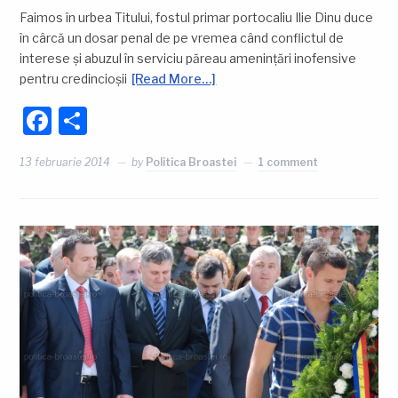
Faimos în urbea Titului, fostul primar portocaliu Ilie Dinu duce
în cârcă un dosar penal de pe vremea când conflictul de
interese și abuzul în serviciu păreau amenințări inofensive
pentru credincioșii
[Read More…]
Facebook
Partajează
13 februarie 2014
by
Politica Broastei
1 comment