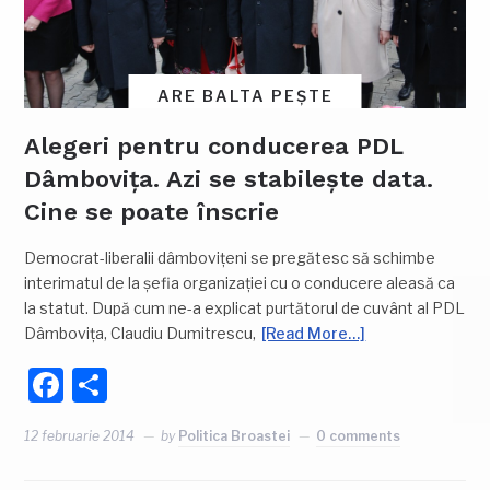
ARE BALTA PEȘTE
Alegeri pentru conducerea PDL
Dâmbovița. Azi se stabilește data.
Cine se poate înscrie
Democrat-liberalii dâmbovițeni se pregătesc să schimbe
interimatul de la șefia organizației cu o conducere aleasă ca
la statut. După cum ne-a explicat purtătorul de cuvânt al PDL
Dâmbovița, Claudiu Dumitrescu,
[Read More…]
Facebook
Partajează
12 februarie 2014
by
Politica Broastei
0 comments