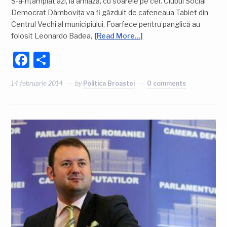
S-a-ntâmplat azi, la amiază, cu soarele pe cer. Clubul Social
Democrat Dâmbovița va fi găzduit de cafeneaua Tabiet din
Centrul Vechi al municipiului. Foarfece pentru panglică au
folosit Leonardo Badea,
[Read More…]
Facebook
Partajează
14 februarie 2014
by
Politica Broastei
0 comments