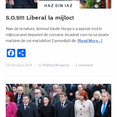
HAZ DIN IAZ
S.O.S!!! Liberal la mijloc!
Naiv de la natură, domnul Vasile Horga s-a așezat moț în
mijlocul unei depuneri de coroane, încadrat cum nu se poate
mai bine de cei mai iubitori 2 pesediști din
[Read More…]
Facebook
Partajează
12 februarie 2014
by
Politica Broastei
1 comment