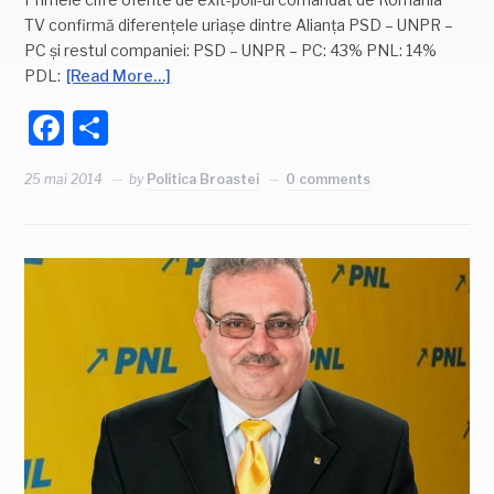
TV confirmă diferențele uriașe dintre Alianța PSD – UNPR –
PC și restul companiei: PSD – UNPR – PC: 43% PNL: 14%
PDL:
[Read More…]
Facebook
Partajează
25 mai 2014
by
Politica Broastei
0 comments