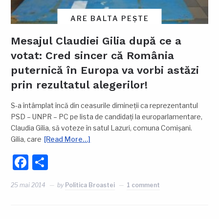
ARE BALTA PEȘTE
Mesajul Claudiei Gilia după ce a
votat: Cred sincer că România
puternică în Europa va vorbi astăzi
prin rezultatul alegerilor!
S-a întâmplat încă din ceasurile dimineții ca reprezentantul
PSD – UNPR – PC pe lista de candidați la europarlamentare,
Claudia Gilia, să voteze în satul Lazuri, comuna Comișani.
Gilia, care
[Read More…]
Facebook
Partajează
25 mai 2014
by
Politica Broastei
1 comment