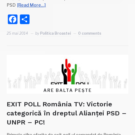
PSD
[Read More…]
Facebook
Partajează
25 mai 2014
by
Politica Broastei
0 comments
ARE BALTA PEȘTE
EXIT POLL România TV: Victorie
categorică în dreptul Alianței PSD –
UNPR – PC!
Primele cifre oferite de exit-poll-ul comandat de România