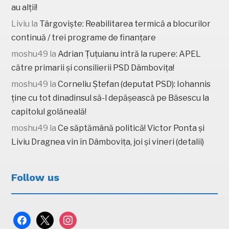
au alții!
Liviu
la
Târgoviște: Reabilitarea termică a blocurilor
continuă / trei programe de finanțare
moshu49
la
Adrian Țuțuianu intră la rupere: APEL
către primarii și consilierii PSD Dâmbovița!
moshu49
la
Corneliu Ștefan (deputat PSD): Iohannis
ține cu tot dinadinsul să-l depășească pe Băsescu la
capitolul golăneală!
moshu49
la
Ce săptămână politică! Victor Ponta și
Liviu Dragnea vin în Dâmbovița, joi și vineri (detalii)
Follow us
facebook
x
instagram