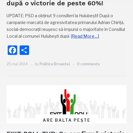
după o victorie de peste 60%!
UPDATE: PSD a obținut 9 consilieri la Hulubești! După o
campanie marcată de agresivitatea primarului Adrian Chiriță,
social-democrații reușesc să impună o majoritate în Consiliul
Local al comunei Hulubești după
[Read More…]
Facebook
Partajează
25 mai 2014
by
Politica Broastei
0 comments
ARE BALTA PEȘTE