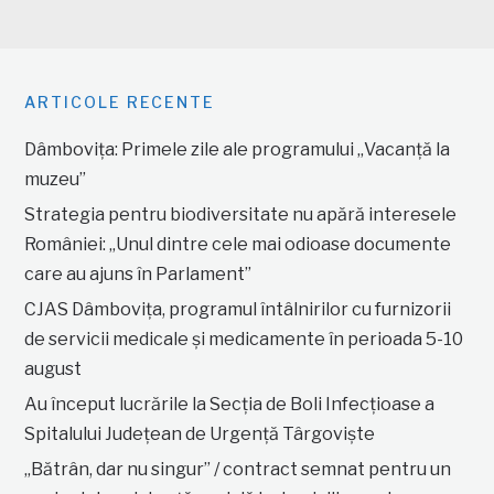
ARTICOLE RECENTE
Dâmbovița: Primele zile ale programului „Vacanță la
muzeu”
Strategia pentru biodiversitate nu apără interesele
României: „Unul dintre cele mai odioase documente
care au ajuns în Parlament”
CJAS Dâmbovița, programul întâlnirilor cu furnizorii
de servicii medicale și medicamente în perioada 5-10
august
Au început lucrările la Secția de Boli Infecțioase a
Spitalului Județean de Urgență Târgoviște
„Bătrân, dar nu singur” / contract semnat pentru un