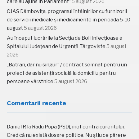
care au ajuns în Parlament”
5 august 2026
CJAS Dâmbovița, programul întâlnirilor cu furnizorii
de servicii medicale și medicamente în perioada 5-10
august
5 august 2026
Au început lucrările la Secția de Boli Infecțioase a
Spitalului Județean de Urgență Târgoviște
5 august
2026
„Bătrân, dar nu singur” / contract semnat pentru un
proiect de asistență socială la domiciliu pentru
persoane vârstnice
5 august 2026
Comentarii recente
Daniel R
la
Radu Popa (PSD), înot contra curentului:
Cred că nu există dosare politice. Nu știu ce părere