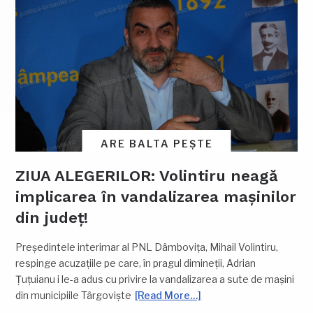
ARE BALTA PEȘTE
ZIUA ALEGERILOR: Volintiru neagă
implicarea în vandalizarea mașinilor
din județ!
Președintele interimar al PNL Dâmbovița, Mihail Volintiru,
respinge acuzațiile pe care, în pragul dimineții, Adrian
Țuțuianu i le-a adus cu privire la vandalizarea a sute de mașini
din municipiile Târgoviște
[Read More…]