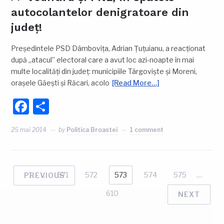
autocolantelor denigratoare din
județ!
Președintele PSD Dâmbovița, Adrian Țuțuianu, a reacționat
după „atacul” electoral care a avut loc azi-noapte în mai
multe localități din județ: municipiile Târgoviște și Moreni,
orașele Găești și Răcari, acolo
[Read More…]
Facebook
Partajează
25 mai 2014
by
Politica Broastei
1 comment
1
…
571
572
573
574
575
…
PREVIOUS
610
NEXT