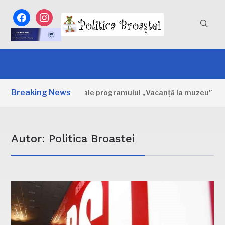
facebook
instagram
Breaking News
a: Primele zile ale programului „Vacanță la muzeu”
2 Z
Autor:
Politica Broastei