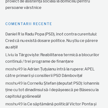
proiect de asistență socială la domiciliu pentru
persoane vârstnice
COMENTARII RECENTE
Daniel R
la
Radu Popa (PSD), înot contra curentului:
Cred că nu există dosare politice. Nu știu ce părere
au alții!
Liviu
la
Târgoviște: Reabilitarea termică a blocurilor
continuă / trei programe de finanțare
moshu49
la
Adrian Țuțuianu intră la rupere: APEL
către primarii și consilierii PSD Dâmbovița!
moshu49
la
Corneliu Ștefan (deputat PSD): Iohannis
ține cu tot dinadinsul să-l depășească pe Băsescu la
capitolul golăneală!
moshu49
la
Ce săptămână politică! Victor Ponta și