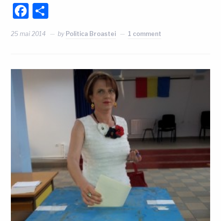
Facebook
Partajează
25 mai 2014
by
Politica Broastei
1 comment