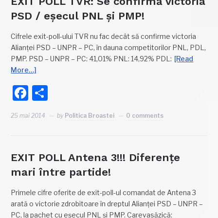
EXIT POLL TVR: Se confirmă victoria
PSD / eșecul PNL și PMP!
Cifrele exit-poll-ului TVR nu fac decât să confirme victoria
Alianței PSD – UNPR – PC, în dauna competitorilor PNL, PDL,
PMP. PSD – UNPR – PC: 41,01% PNL: 14,92% PDL:
[Read
More…]
Facebook
Partajează
25 mai 2014
by
Politica Broastei
0 comments
EXIT POLL Antena 3!!! Diferențe
mari între partide!
Primele cifre oferite de exit-poll-ul comandat de Antena 3
arată o victorie zdrobitoare în dreptul Alianței PSD – UNPR –
PC, la pachet cu eșecul PNL și PMP. Carevasăzică: