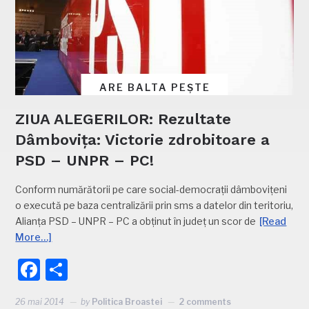
ARE BALTA PEȘTE
ZIUA ALEGERILOR: Rezultate
Dâmbovița: Victorie zdrobitoare a
PSD – UNPR – PC!
Conform numărătorii pe care social-democrații dâmbovițeni
o execută pe baza centralizării prin sms a datelor din teritoriu,
Alianța PSD – UNPR – PC a obținut în județ un scor de
[Read
More…]
Facebook
Partajează
26 mai 2014
by
Politica Broastei
2 comments