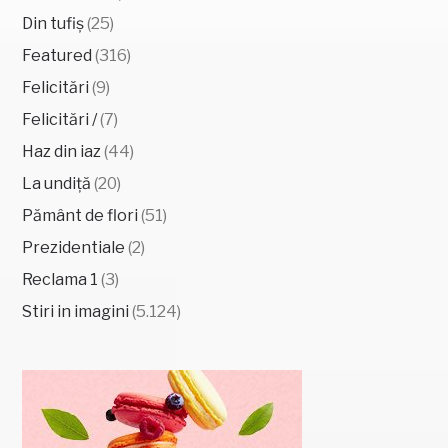
Din tufiș
(25)
Featured
(316)
Felicitări
(9)
Felicitări /
(7)
Haz din iaz
(44)
La undiță
(20)
Pământ de flori
(51)
Prezidentiale
(2)
Reclama 1
(3)
Stiri in imagini
(5.124)