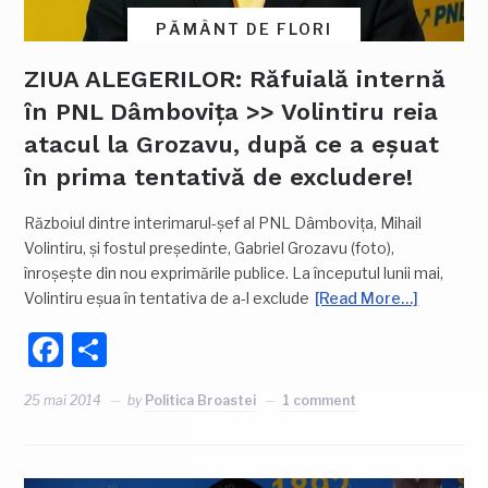
PĂMÂNT DE FLORI
ZIUA ALEGERILOR: Răfuială internă
în PNL Dâmbovița >> Volintiru reia
atacul la Grozavu, după ce a eșuat
în prima tentativă de excludere!
Războiul dintre interimarul-șef al PNL Dâmbovița, Mihail
Volintiru, și fostul președinte, Gabriel Grozavu (foto),
înroșește din nou exprimările publice. La începutul lunii mai,
Volintiru eșua în tentativa de a-l exclude
[Read More…]
Facebook
Partajează
25 mai 2014
by
Politica Broastei
1 comment