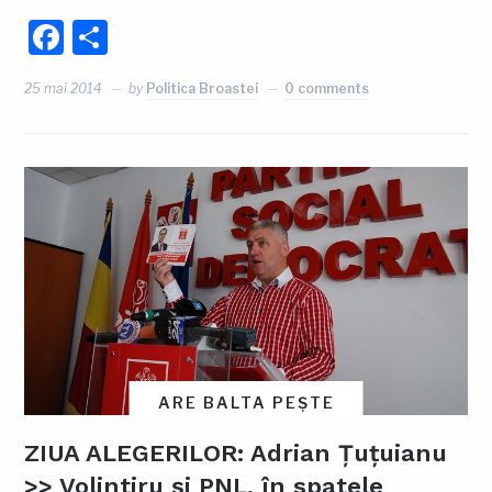
Facebook
Partajează
25 mai 2014
by
Politica Broastei
0 comments
ARE BALTA PEȘTE
ZIUA ALEGERILOR: Adrian Țuțuianu
>> Volintiru și PNL, în spatele