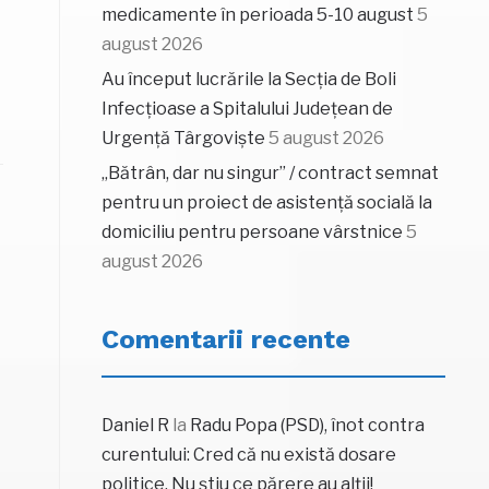
medicamente în perioada 5-10 august
5
august 2026
Au început lucrările la Secția de Boli
Infecțioase a Spitalului Județean de
Urgență Târgoviște
5 august 2026
„Bătrân, dar nu singur” / contract semnat
pentru un proiect de asistență socială la
domiciliu pentru persoane vârstnice
5
august 2026
Comentarii recente
Daniel R
la
Radu Popa (PSD), înot contra
curentului: Cred că nu există dosare
politice. Nu știu ce părere au alții!