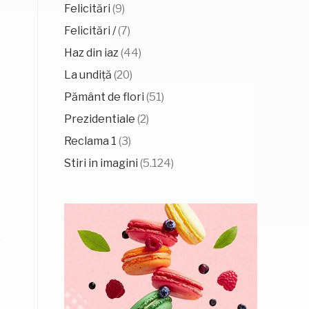
Felicitări
(9)
Felicitări /
(7)
Haz din iaz
(44)
La undiță
(20)
Pământ de flori
(51)
Prezidentiale
(2)
Reclama 1
(3)
Stiri in imagini
(5.124)