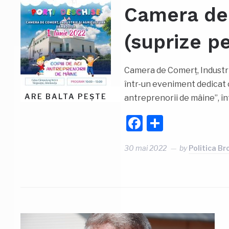
Camera de
(suprize p
Camera de Comerț, Industrie
într-un eveniment dedicat cop
ARE BALTA PEȘTE
antreprenorii de mâine”, în
Facebook
Partajea
30 mai 2022
by
Politica Br