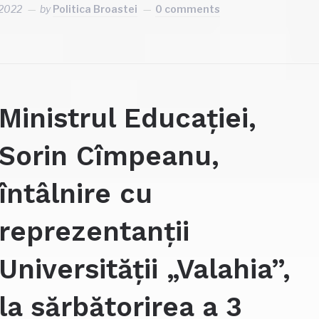
 2022
by
Politica Broastei
0 comments
Ministrul Educației,
Sorin Cîmpeanu,
întâlnire cu
reprezentanții
Universității „Valahia”,
la sărbătorirea a 3