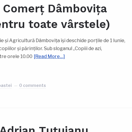
 Comerț Dâmbovița
entru toate vârstele)
 și Agricultură Dâmbovița își deschide porțile de 1 Iunie,
iilor și părinților. Sub sloganul „Copiii de azi,
tre orele 10.00
[Read More…]
ză
oastei
0 comments
Adrian Țuțuianu,