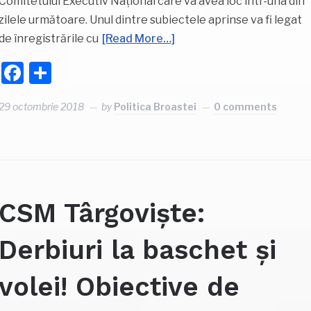
Comitetului Executiv Național care va avea loc într-una din
zilele următoare. Unul dintre subiectele aprinse va fi legat
de înregistrările cu
[Read More…]
Facebook
Partajează
29 octombrie 2018
by
Politica Broastei
0 comments
CSM Târgoviște:
Derbiuri la baschet și
volei! Obiective de