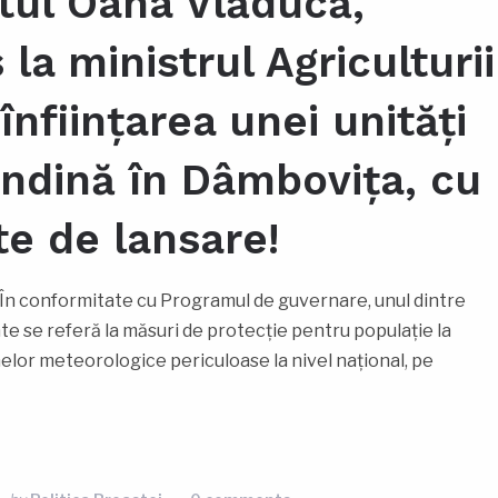
tul Oana Vlăducă,
la ministrul Agriculturii
înființarea unei unități
indină în Dâmbovița, cu
e de lansare!
În conformitate cu Programul de guvernare, unul dintre
e se referă la măsuri de protecție pentru populație la
lor meteorologice periculoase la nivel național, pe
ook
tajează