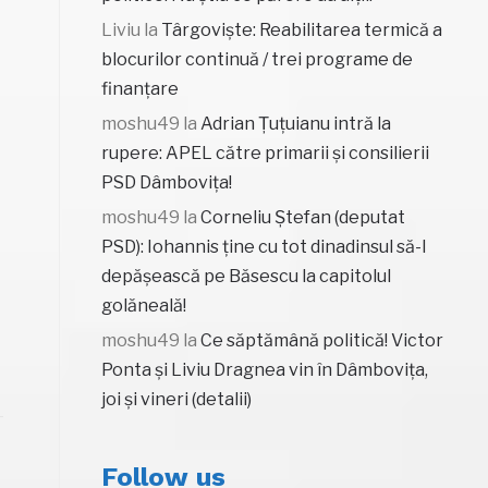
Liviu
la
Târgoviște: Reabilitarea termică a
blocurilor continuă / trei programe de
finanțare
moshu49
la
Adrian Țuțuianu intră la
rupere: APEL către primarii și consilierii
PSD Dâmbovița!
moshu49
la
Corneliu Ștefan (deputat
PSD): Iohannis ține cu tot dinadinsul să-l
depășească pe Băsescu la capitolul
golăneală!
moshu49
la
Ce săptămână politică! Victor
Ponta și Liviu Dragnea vin în Dâmbovița,
joi și vineri (detalii)
Follow us