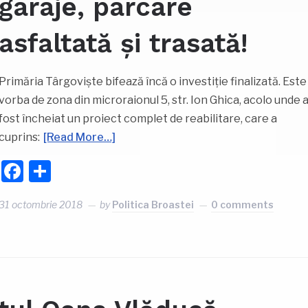
garaje, parcare
asfaltată și trasată!
Primăria Târgoviște bifează încă o investiție finalizată. Este
vorba de zona din microraionul 5, str. Ion Ghica, acolo unde 
fost încheiat un proiect complet de reabilitare, care a
cuprins:
[Read More…]
Facebook
Partajează
31 octombrie 2018
by
Politica Broastei
0 comments