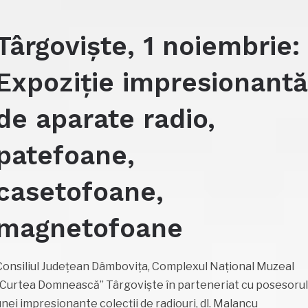
Târgoviște, 1 noiembrie:
Expoziție impresionant
de aparate radio,
patefoane,
casetofoane,
magnetofoane
Consiliul Judeţean Dâmboviţa, Complexul Naţional Muzeal
„Curtea Domnească” Târgovişte în parteneriat cu posesoru
unei impresionante colecţii de radiouri, dl. Malancu