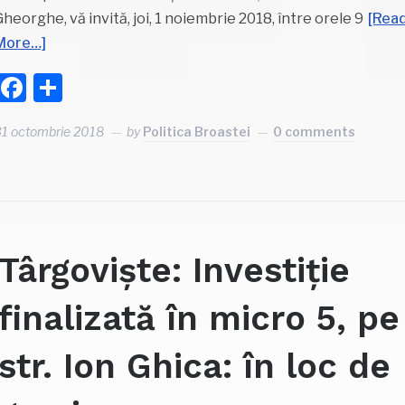
Gheorghe, vă invită, joi, 1 noiembrie 2018, între orele 9
[Rea
More…]
Facebook
Partajează
31 octombrie 2018
by
Politica Broastei
0 comments
Târgoviște: Investiție
finalizată în micro 5, pe
str. Ion Ghica: în loc de