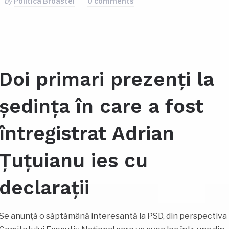
by
Politica Broastei
0 comments
Doi primari prezenți la
ședința în care a fost
întregistrat Adrian
Țuțuianu ies cu
declarații
Se anunță o săptămână interesantă la PSD, din perspectiva