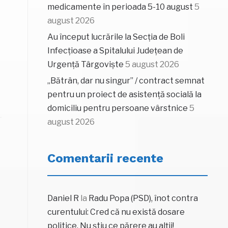
medicamente în perioada 5-10 august
5
august 2026
Au început lucrările la Secția de Boli
Infecțioase a Spitalului Județean de
Urgență Târgoviște
5 august 2026
„Bătrân, dar nu singur” / contract semnat
pentru un proiect de asistență socială la
domiciliu pentru persoane vârstnice
5
august 2026
Comentarii recente
Daniel R
la
Radu Popa (PSD), înot contra
curentului: Cred că nu există dosare
politice. Nu știu ce părere au alții!