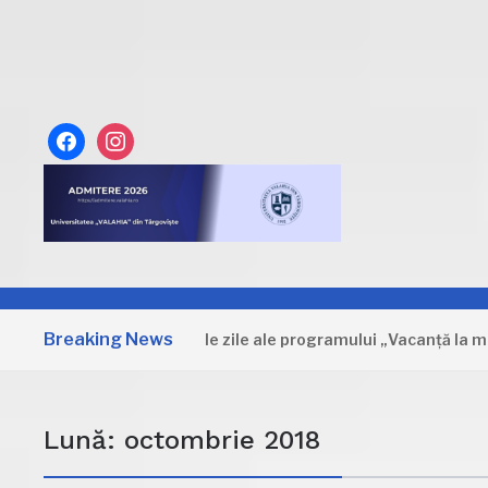
facebook
instagram
Breaking News
Dâmbovița: Primele zile ale programului „Vacanță la muzeu”
Lună:
octombrie 2018