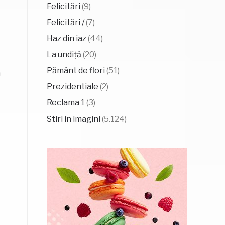
Felicitări
(9)
Felicitări /
(7)
Haz din iaz
(44)
La undiță
(20)
Pământ de flori
(51)
a
Prezidentiale
(2)
Reclama 1
(3)
Stiri in imagini
(5.124)