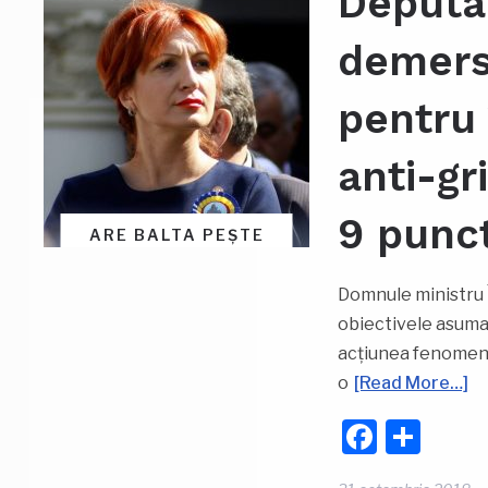
Deputa
demers 
pentru 
anti-gr
9 punct
ARE BALTA PEȘTE
Domnule ministru 
obiectivele asumat
acțiunea fenomene
o
[Read More…]
Faceb
Par