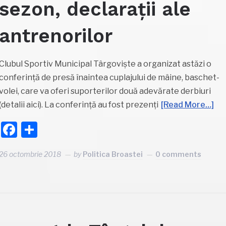
sezon, declarații ale
antrenorilor
Clubul Sportiv Municipal Târgoviște a organizat astăzi o
conferință de presă înaintea cuplajului de mâine, baschet-
volei, care va oferi suporterilor două adevărate derbiuri
(detalii aici). La conferință au fost prezenți
[Read More…]
Facebook
Partajează
26 octombrie 2018
by
Politica Broastei
0 comments