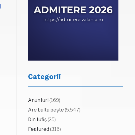
d
Categorii
Anunturi
(169)
Are balta pește
(5.547)
Din tufiș
(25)
Featured
(316)